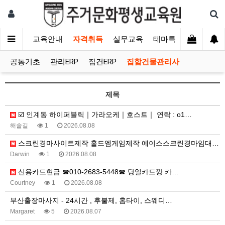
교육안내
자격취득
실무교육
테마특강
유지보수
공통기초
관리ERP
집건ERP
집합건물관리사
제목
☑️ 인계동 하이퍼블릭｜가라오케｜호스트｜ 연락 : o1…
해솔길
1
2026.08.08
스크린경마사이트제작 홀드엠게임제작 에이스스크린경마임대 …
Darwin
1
2026.08.08
신용카드현금 ☎010-2683-5448☎ 당일카드깡 카…
Courtney
1
2026.08.08
부산출장마사지 - 24시간 , 후불제, 홈타이, 스웨디…
Margaret
5
2026.08.07