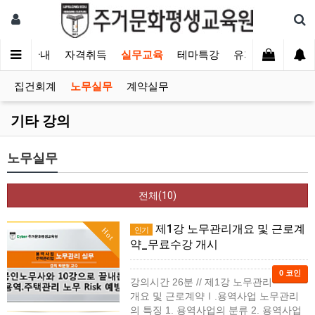
교육안내
자격취득
실무교육
테마특강
유지보수
내 
집건회계
노무실무
계약실무
기타 강의
노무실무
전체(10)
제1강 노무관리개요 및 근로계
인기
Hot
약_무료수강 개시
0 코인
강의시간 26분 // 제1강 노무관리
개요 및 근로계약Ⅰ.용역사업 노무관리
의 특징 1. 용역사업의 분류 2. 용역사업