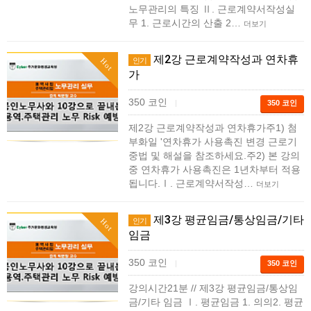
노무관리의 특징 Ⅱ. 근로계약서작성실
무 1. 근로시간의 산출 2…
더보기
제2강 근로계약작성과 연차휴
인기
Hot
가
350 코인
|
350 코인
제2강 근로계약작성과 연차휴가주1) 첨
부화일 '연차휴가 사용촉진 변경 근로기
중법 및 해설을 참조하세요.주2) 본 강의
중 연차휴가 사용촉진은 1년차부터 적용
됩니다.Ⅰ. 근로계약서작성…
더보기
제3강 평균임금/통상임금/기타
인기
Hot
임금
350 코인
|
350 코인
강의시간21분 // 제3강 평균임금/통상임
금/기타 임금 Ⅰ. 평균임금 1. 의의2. 평균