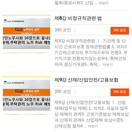
철회/종료사유3. 난임…
더보기
제8강 비정규직관련 법
390 코인
|
390 코인
제8강 비정규직관련법 Ⅰ. 기간제 및 단
시간 근로자보호 등에관한법률 1. 의의2.
기간제근로자의 무기직으로의 전환3. 무
기직으로 전환되지않는경우4. 촉탁근로
자와 갱신기대권5. 촉탁…
더보기
제9강 산재/산업안전/고용보험
390 코인
|
390 코인
제9강 산재/산업안전/고용보험 Ⅰ. 산업
재해(업무상 재해) 1. 의의2. 과실과 업무
상 재해의 관계3. 근로기준법상 재해보상
과 산재와 관계4. 산업재해 보상수준5.
산재신청 절차6…
더보기