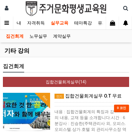
교육안내
자격취득
실무교육
테마특강
유지보수
내 
집건회계
노무실무
계약실무
기타 강의
집건회계
집합건물회계실무(14)
집합건물회계실무 O.T 무료
인기
Hot
0 코인
내용 : 집합건물회계의 특징과 강
의 내용, 교재 등을 소개합니다.시간 : 6
분강사 : 진승한(주택관리사 외, 오피스.
오피스텔.상가.호텔 외 관리사무소장 역