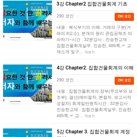
3강 Chapter2 집합건물회계 기초
290 코인
|
290 코인
내용 : 복식부기의 이해, 거래의 구분(겨
래의 8요소), 분개의 원리 관집공체조 따
라하기~시간 : 32분강사 : 진승한교재 :
집합건물회계실무, 진승한, 485쪽,☞ 교
재소개 및구…
더보기
4강 Chapter2. 집합건물회계의 이해
290 코인
|
290 코인
내용 : 집합건물회계의 장부(주요부와 보
조부), 결산(예비절차, 본절차, 보고서작
성절차) 회계일반원칙시간 : 32분강사 :
진승한교재 : 집합건물회계실무, 진승한,
485쪽,☞ 교…
더보기
5강 Chapter 3. 집합건물회계 계정