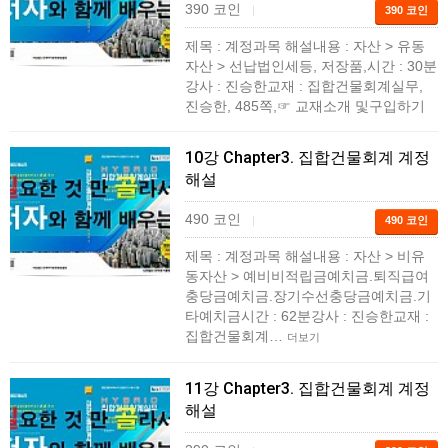
390 코인
|
390 코인
제목 : 계정과목 해설내용 : 자산 > 유동
자산 > 선납법인세등, 저장품,시간 : 30분
강사 : 진승한교재 : 집합건물회계실무,
진승한, 485쪽,☞ 교재소개 및구입하기
10강 Chapter3. 집합건물회계 계정
해설
490 코인
|
490 코인
제목 : 계정과목 해설내용 : 자산 > 비유
동자산 > 예비비적립금예치금.퇴직급여
충당금예치금.장기수선충당금예치금.기
타예치금시간 : 62분강사 : 진승한교재 :
집합건물회계…
더보기
11강 Chapter3. 집합건물회계 계정
해설