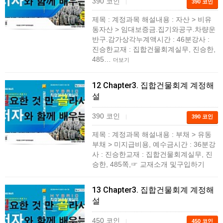
390 코인
|
390 코인
제목 : 계정과목 해설내용 : 자산 > 비유
동자산 > 임대보증금.집기와공구.차량운
반구.감가상각누계액시간 : 46분강사 :
진승한교재 : 집합건물회계실무, 진승한,
485…
더보기
12 Chapter3. 집합건물회계 계정해
설
390 코인
|
390 코인
제목 : 계정과목 해설내용 : 부채 > 유동
부채 > 미지급비용, 예수금시간 : 36분강
사 : 진승한교재 : 집합건물회계실무, 진
승한, 485쪽,☞ 교재소개 및구입하기
13 Chapter3. 집합건물회계 계정해
설
450 코인
|
450 코인