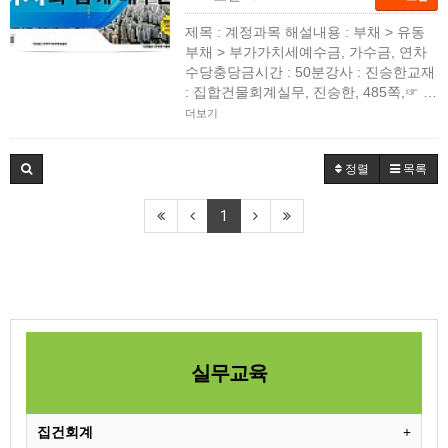
제목 : 계정과목 해설내용 : 부채 > 유동
부채 > 부가가치세예수금, 가수금, 연차
수당충당금시간 : 50분강사 : 진승한교재
: 집합건물회계실무, 진승한, 485쪽,☞ …
더보기
정렬
목록
1
실무교육
집건회계