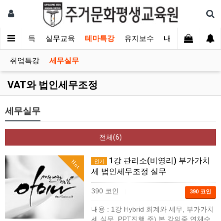
자격취득
실무교육
테마특강
유지보수
내 강의실
취업특강
세무실무
VAT와 법인세무조정
세무실무
전체(6)
1강 관리소(비영리) 부가가치
인기
Hot
세 법인세무조정 실무
390 코인
|
390 코인
내용 : 1강 Hybrid 회계와 세무, 부가가치
세 실무, PPT진행 주) 본 강의중 연체수