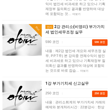
익이 법인세 비과세로 하고 있으나 기획
재정부 질의회신 결과를 반영하여 대상
에 포함되는 것…
더보기
2강 관리소(비영리) 부가가치
인기
Hot
세 법인세무조정 실무
590 코인
|
590 코인
내용 : 제2강 법인세 개요와 세무조정 실
무, P.P.T주) 본 강의중 연체수익이 법인
세 비과세로 하고 있으나 기획재정부 질
의회신 결과를 반영하여 대상에 포함되
는 것으로 바로 잡습…
더보기
1강 부가기치세 신고실무
250 코인
|
250 코인
내용 : 관리소회계의 부가가치세 거래의
예제와 분개처리시간 : 22분강사 : 한상