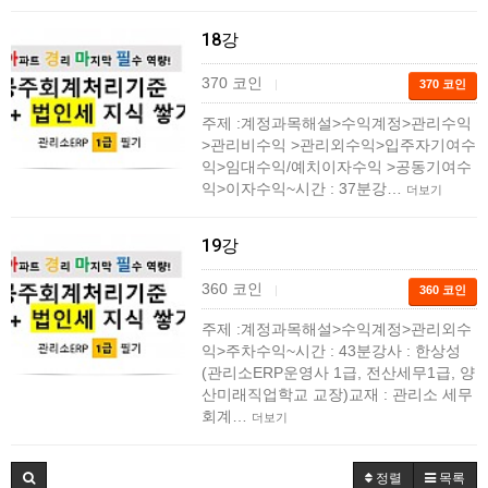
18강
370 코인
|
370 코인
주제 :계정과목해설>수익계정>관리수익
>관리비수익 >관리외수익>입주자기여수
익>임대수익/예치이자수익 >공동기여수
익>이자수익~시간 : 37분강…
더보기
19강
360 코인
|
360 코인
주제 :계정과목해설>수익계정>관리외수
익>주차수익~시간 : 43분강사 : 한상성
(관리소ERP운영사 1급, 전산세무1급, 양
산미래직업학교 교장)교재 : 관리소 세무
회계…
더보기
정렬
목록