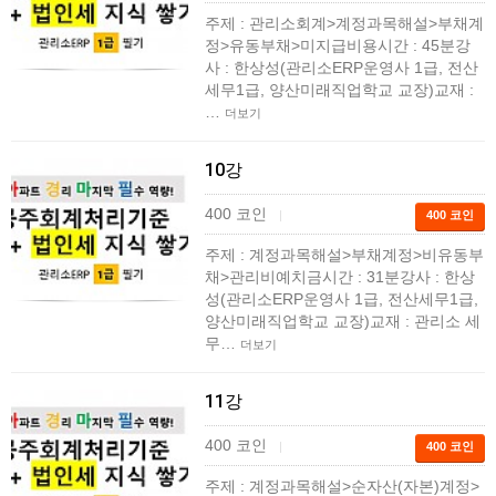
주제 : 관리소회계>계정과목해설>부채계
정>유동부채>미지급비용시간 : 45분강
사 : 한상성(관리소ERP운영사 1급, 전산
세무1급, 양산미래직업학교 교장)교재 :
…
더보기
10강
400 코인
|
400 코인
주제 : 계정과목해설>부채계정>비유동부
채>관리비예치금시간 : 31분강사 : 한상
성(관리소ERP운영사 1급, 전산세무1급,
양산미래직업학교 교장)교재 : 관리소 세
무…
더보기
11강
400 코인
|
400 코인
주제 : 계정과목해설>순자산(자본)계정>