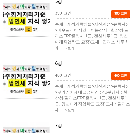
5강
390 코인
|
390 코인
주제 : 계정과목해설>자산계정>유동자산
>미수관리비시간 : 39분강사 : 한상성(관
리소ERP운영사 1급, 전산세무1급, 양산
미래직업학교 교장)교재 : 관리소 세무회
계…
더보기
6강
400 코인
|
400 코인
주제 : 계정과목해설>자산계정>유동자산
>부가가치세대급금시간 : 40분강사 : 한
상성(관리소ERP운영사 1급, 전산세무1
급, 양산미래직업학교 교장)교재 : 관리소
세…
더보기
7강