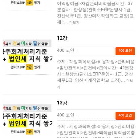
이익잉여금>차감관리비적립금시간 : 37
분강사 : 한상성(관리소ERP운영사 1급,
전산세무1급, 양산미래직업학교 교장)교
재 :…
더보기
12강
400 코인
|
400 코인
주제 : 계정과목해설>비용계정>관리비용
>일반관리비>인건비>급여시간 : 42분강
사 : 한상성(관리소ERP운영사 1급, 전산
세무1급, 양산미래직업학교 교장)…
더보
기
13강
400 코인
|
400 코인
주제 : 계정과목해설>비용계정>관리비용
>일반관리비>인건비>퇴직금(퇴직급여충