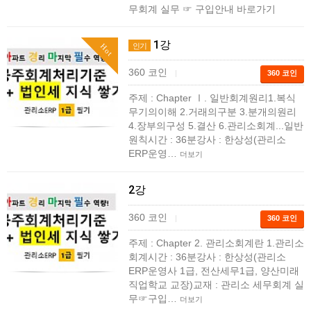
무회계 실무 ☞ 구입안내 바로가기
1강
인기
Hot
360 코인
|
360 코인
주제 : Chapter Ⅰ. 일반회계원리1.복식
무기의이해 2.거래의구분 3.분개의원리
4.장부의구성 5.결산 6.관리소회계...일반
원칙시간 : 36분강사 : 한상성(관리소
ERP운영…
더보기
2강
360 코인
|
360 코인
주제 : Chapter 2. 관리소회계란 1.관리소
회계시간 : 36분강사 : 한상성(관리소
ERP운영사 1급, 전산세무1급, 양산미래
직업학교 교장)교재 : 관리소 세무회계 실
무☞구입…
더보기