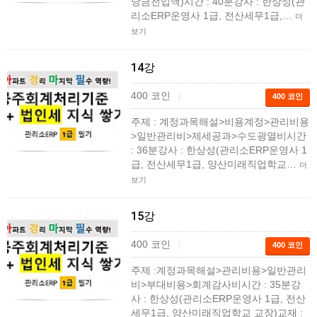
당금전입액)시간 : 40분강사 : 한상성(관
리소ERP운영사 1급, 전산세무1급,…
더
보기
14강
400 코인
|
400 코인
주제 : 계정과목해설>비용계정>관리비용
>일반관리비>제세공과>수도광열비시간
: 36분강사 : 한상성(관리소ERP운영사 1
급, 전산세무1급, 양산미래직업학교…
더
보기
15강
400 코인
|
400 코인
주제 :계정과목해설>관리비용>일반관리
비>부대비용>회계감사비시간 : 35분강
사 : 한상성(관리소ERP운영사 1급, 전산
세무1급, 양산미래직업학교 교장)교재 :