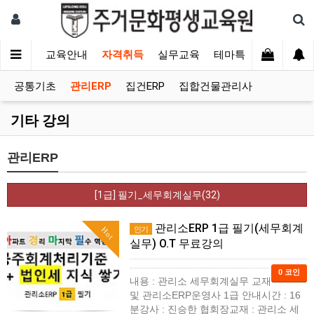
교육안내
자격취득
실무교육
테마특강
유지보수
공통기초
관리ERP
집건ERP
집합건물관리사
기타 강의
관리ERP
[1급] 필기_세무회계실무(32)
관리소ERP 1급 필기(세무회계
인기
Hot
실무) O.T 무료강의
0 코인
내용 : 관리소 세무회계실무 교재
및 관리소ERP운영사 1급 안내시간 : 16
분강사 : 진승한 협회장교재 : 관리소 세