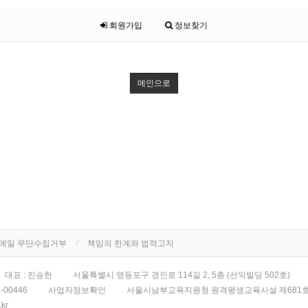
회원가입
정보찾기
메인으로
메일 무단수집거부
책임의 한계와 법적고지
대표 : 진승한
서울특별시 영등포구 경인로 114길 2, 5층 (선익빌딩 502호)
4-00446
사업자정보확인
서울시남부교육지원청 원격평생교육시설 제681
.kr